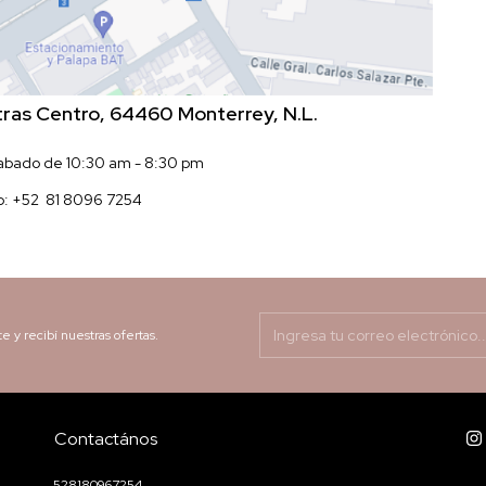
itras Centro, 64460 Monterrey, N.L.
Sabado de 10:30 am - 8:30 pm
p:
+52 81 8096 7254
te y recibí nuestras ofertas.
Contactános
528180967254